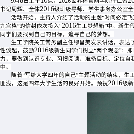
8
10
2
9
月
日上午
点，2026世界杯官网学院在仁智
2016
书记周辉、全体
级班级导师、学生事务办公室全
活动开始，主持人介绍了活动的主题“时间必定飞
2016
九宫格”的信封依次投入“
生工梦想箱”中。新生
同学们要找到自己的目标，追寻自己的梦想。
生工学
院关工常务副主任缪昌美发表讲话，表达了
2016
性谈起，鼓励
级新生同学们树立“两个观念”：
力，要做到认识专业、习惯阅读、准备目标、定位自
中。
随着“写给大学四年的自己”主题活动的结束，生
2016
匪浅，这是四年大学生活的良好开始。预祝
级新