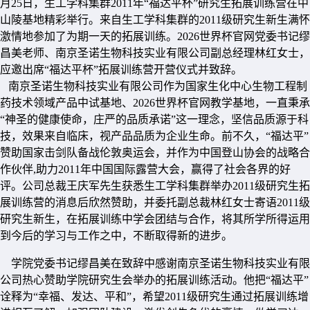
月25日，生工学科集群2011年“福达平杯”研究生拓展训练营在中
山陵基地精彩举行。来自生工学科集群的2011级研究生新生满怀
激情地参加了为期一天的拓展训练。2026世界杯官网党委书记缪
昌美老师、南京圣诺生物科技实业有限公司副总经理林红女士，
应邀出席“福达平杯”拓展训练营开营仪式并致辞。
南京圣诺生物科技实业有限公司作为国家生化中心生物工程制
药技术领域产品中试基地、2026世界杯官网教学基地，一直秉承
“神圣的健康使命，庄严的品质承诺”这一理念，坚信品质源于科
技，效果来自临床，视产品品质为企业生命。前不久，“福达平”
赞助国家击剑队备战伦敦奥运会，并作为中国登山协会的战略合
作伙伴,助力2011年中国国际露营大会，赢得了社会各界的好
评。公司总裁王庆军先生获悉生工学科集群举办2011级研究生拓
展训练营的消息后欣然赞助，并委托副总裁林红女士寄语2011级
研究生新生，在拓展训练中学会团结与合作，将其所学所得运用
到今后的学习与工作之中，不断取得新的进步。
学院党委书记缪昌美在致辞中感谢南京圣诺生物科技实业有限
公司热心赞助学院研究生会举办的拓展训练活动。他把“福达平”
诠释为“幸福、发达、平和”，希望2011级研究生通过拓展训练增