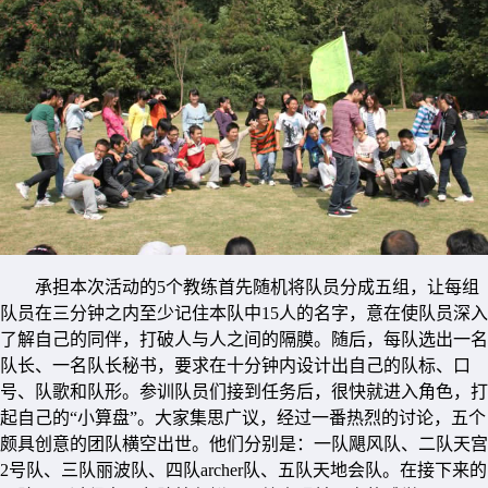
承担本次活动的5个教练首先随机将队员分成五组，让每组
队员在三分钟之内至少记住本队中15人的名字，意在使队员深入
了解自己的同伴，打破人与人之间的隔膜。随后，每队选出一名
队长、一名队长秘书，要求在十分钟内设计出自己的队标、口
号、队歌和队形。参训队员们接到任务后，很快就进入角色，打
起自己的“小算盘”。大家集思广议，经过一番热烈的讨论，五个
颇具创意的团队横空出世。他们分别是：一队飓风队、二队天宫
2号队、三队丽波队、四队archer队、五队天地会队。在接下来的