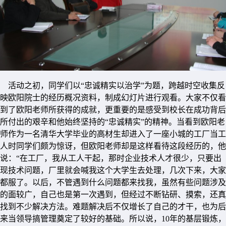
活动之初，同学们以“忠诚精实以治学”为题，跨越时空收集反
映欧阳院士的经历概况资料，制成幻灯片进行观看。大家不仅看
到了欧阳老师所获得的成就，更重要的是感受到校长在成功背后
所付出的艰辛和他始终坚持的“忠诚精实”的精神。当看到欧阳老
师作为一名清华大学毕业的高材生却进入了一座小城的工厂当工
人时同学们颇为惊讶，但欧阳老师却是这样看待这段经历的，他
说：“在工厂，我从工人干起，那时企业技术人才很少，只要出
现技术问题，厂里就会喊我这个大学生去处理，几次下来，大家
都服了。以后，不管遇到什么问题都来找我，虽然有些问题涉及
的面较广，自己也是第一次遇到，但经过不断钻研、摸索，还真
找到不少解决方法。难题解决后不仅增长了自己的才干，也为后
来当领导搞管理奠定了较好的基础。所以说，10年的基层锻炼，