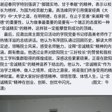
谢迎春同学特别强调了“脚踏实地、甘于奉献”的精神，表示以校
长为榜样，为国为校贡献力量。高浩峰同学引用儒家经典《大
学》中“大学之道，在明明德，在亲民，在止于至善”来阐释“明
德”的重要性，认为做事最重要的是要有一个端正的态度和一种
“忠诚精实”的精神，这样就一定能攀登到成功的顶峰。
最后，应邀出席主题党日活动的学院党委书记缪昌美老师作了
热情洋溢的总结讲话。他认为韦萍团队通过回顾历史，解读大师
足迹，领略院士风采，感受名师魅力，诠释“忠诚精实”精神的内
涵，颇有教益。他透过业界对欧阳院士“三好校长”的赞誉和我校
生工学科集群取得的辉煌成就，深感这些累累硕果，正是在欧阳
院士“忠诚精实”的精神滋养下结出的。他认为，“忠诚精实”作为
治学之精神、做人之境界、成功之源泉，将是我们终身受用的精
神财富。希望大家好好感悟精神、领悟哲理、体悟人生，让“忠
诚精实”精神在创业、创新、创优中闪光。 (图文：牛
潇)