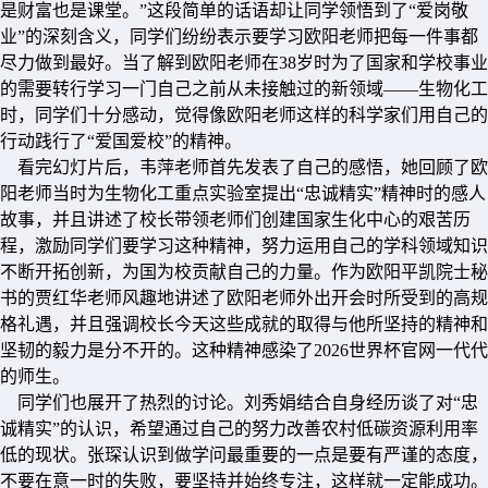
是财富也是课堂。”这段简单的话语却让同学领悟到了“爱岗敬
业”的深刻含义，同学们纷纷表示要学习欧阳老师把每一件事都
尽力做到最好。当了解到欧阳老师在38岁时为了国家和学校事业
的需要转行学习一门自己之前从未接触过的新领域——生物化工
时，同学们十分感动，觉得像欧阳老师这样的科学家们用自己的
行动践行了“爱国爱校”的精神。
看完幻灯片后，韦萍老师首先发表了自己的感悟，她回顾了欧
阳老师当时为生物化工重点实验室提出“忠诚精实”精神时的感人
故事，并且讲述了校长带领老师们创建国家生化中心的艰苦历
程，激励同学们要学习这种精神，努力运用自己的学科领域知识
不断开拓创新，为国为校贡献自己的力量。作为欧阳平凯院士秘
书的贾红华老师风趣地讲述了欧阳老师外出开会时所受到的高规
格礼遇，并且强调校长今天这些成就的取得与他所坚持的精神和
坚韧的毅力是分不开的。这种精神感染了2026世界杯官网一代代
的师生。
同学们也展开了热烈的讨论。刘秀娟结合自身经历谈了对“忠
诚精实”的认识，希望通过自己的努力改善农村低碳资源利用率
低的现状。张琛认识到做学问最重要的一点是要有严谨的态度，
不要在意一时的失败，要坚持并始终专注，这样就一定能成功。