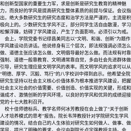
和创新型国家的重要生力军，求是创新是研究生教育的精神魅
力，而良好的学风是提高研究生整体素质的前提与保证。会议指
出，绝大多数研究生的研究态度和治学方法是严谨的，主流是积
极向上的。少数研究生学风不正，部分同学生活自由散漫，学习
松懈浮躁，妨碍了学风建设，产生了负面影响，必须引以为戒。
会上，学院党委书记缪昌美同志以“文明、和谐、创新”为题作
学风建设动员讲话。他说修身有三个层次，即法规强调必须怎么
做、道德主张应该怎么做、文明倡导最好怎么做。而法规有时靠
强制、道德一般靠教育、文明通常靠自觉，多由社会先进群体做
引导，研究生理应是文明学风的表率。而文明学风的追求可以从
“明德、厚学、沉毅、笃行”的八字校训中得到启示。他希望全院
研究生坚持以社会主义核心价值体系为根本推进学风建设，把握
社会主义社会的价值需要、价值创造、价值实现的关键，形成和
谐成才、激情创新的学风环境，以良好的学风和优异的成绩迎接
党的十七大胜利召开。
校十佳师德标兵、教学名师何冰芳教授在会上做了“关于创新
人才培养模式的思考”报告。院长韦萍教授针对学院研究生学风
建设的情况，结合自己的人生体验对研究生如何做人、做事、做
学风，提出了明确的要求。会议由副院长卢定强教授主持。会