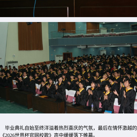
毕业典礼自始至终洋溢着热烈喜庆的气氛，最后在情怀激越的
《2026世界杯官网校歌》声中缓缓落下帷幕。