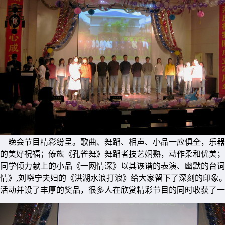
晚会节目精彩纷呈。歌曲、舞蹈、相声、小品一应俱全，乐器独
的美好祝福；傣族《孔雀舞》舞蹈者技艺娴熟，动作柔和优美；
同学倾力献上的小品《一网情深》以其诙谐的表演、幽默的台词不时
情》,刘哓宁夫妇的《洪湖水浪打浪》给大家留下了深刻的印象
活动并设了丰厚的奖品，很多人在欣赏精彩节目的同时收获了一