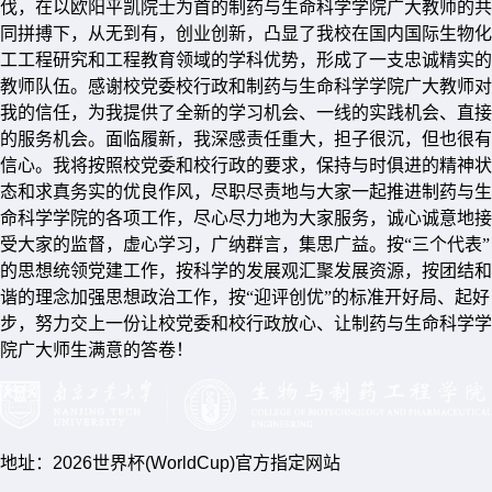
伐，在以欧阳平凯院士为首的制药与生命科学学院广大教师的共
同拼搏下，从无到有，创业创新，凸显了我校在国内国际生物化
工工程研究和工程教育领域的学科优势，形成了一支忠诚精实的
教师队伍。感谢校党委校行政和制药与生命科学学院广大教师对
我的信任，为我提供了全新的学习机会、一线的实践机会、直接
的服务机会。面临履新，我深感责任重大，担子很沉，但也很有
信心。我将按照校党委和校行政的要求，保持与时俱进的精神状
态和求真务实的优良作风，尽职尽责地与大家一起推进制药与生
命科学学院的各项工作，尽心尽力地为大家服务，诚心诚意地接
受大家的监督，虚心学习，广纳群言，集思广益。按“三个代表”
的思想统领党建工作，按科学的发展观汇聚发展资源，按团结和
谐的理念加强思想政治工作，按“迎评创优”的标准开好局、起好
步，努力交上一份让校党委和校行政放心、让制药与生命科学学
院广大师生满意的答卷！
地址：2026世界杯(WorldCup)官方指定网站