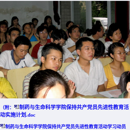
制药与生命科学学院保持共产党员先进性教育活
（附：
动实施计划.doc
制药与生命科学学院保持共产党员先进性教育活动学习动员