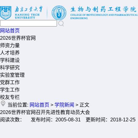
网站首页
2026世界杯官网
师资力量
人才培养
学科建设
科学研究
实验室管理
党群工作
学生工作
校友专栏
当前位置:
网站首页
>
学院新闻
> 正文
2026世界杯官网召开先进性教育动员大会
阅读次数： 发布时间：2005-08-31 更新时间：2018-12-25