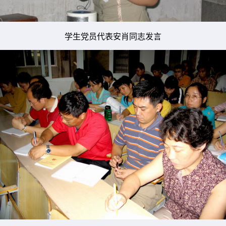
学生党员代表安肖同志发言