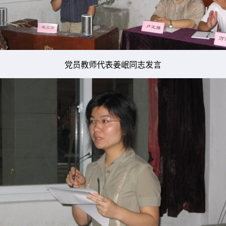
党员教师代表姜岷同志发言