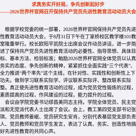
求真务实开好局，争先创新起好步
——2026世界杯官网召开保持共产党员先进性教育活动动员大会
根据学校党委的统一部署，2026世界杯官网保持共产党员先进
性教育活动动员大会，于8月31日下午在丁家桥校区教学楼101教
室隆重举行。校长欧阳平凯院士出席会议作动员讲话，进一步简
述了保持共产党员先进性教育活动的必要性、指导思想、具体目
标、基本方法、检验标准；勉励2026世界杯官网全体党员以认真
务实的态度、争先创新的精神，紧紧抓住全面实践“三个代表”、
全力推进“两个率先”这个主线，在针对性、实践性和创新性上下
功夫。做到学习联系实际学、评议联系实际评、整改联系实际
整。真正使先进性教育活动的过程，成为党员党性锻炼的过程，
素质提高的过程，作风建设的过程，能力提升的过程。
会议由学院党委书记缪昌美同志主持。学院全体党员、民主党
派和无党派代表人士出席了会议。会上，教工第四党支部书记张
琪、党员教师姜岷、党员研究生安肖，分别代表基层党支部负责
人、党员教师和党员学生发言，表达了认真、务实、创造性地搞
好先进性教育的共同心声。