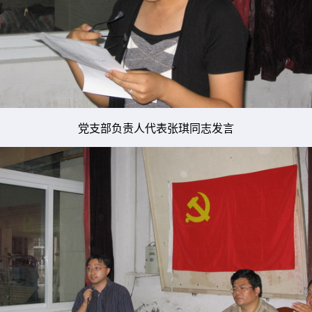
党支部负责人代表张琪同志发言