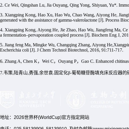
2. Ce Wei, Qingshan Lu, Jia Ouyang, Qing Yong, Shiyuan, Yu*. Immobi
3. Xiangping Kong, Hao Xu, Hao Wu, Chao Wang, Aiyong He, Jiangfen
generated with the assistance of gamma-valerolactone [J]. Process Bi
4. Xiangping Kong, Aiyong He, Jie Zhao, Hao Wu, Jiangfeng Ma, Ce Wei
a fermentation–pervaporation coupled process [J]. Biochem Eng J, 2016
5. Jiang feng Ma, Mingke Wu, Changqing Zhang, Aiyong He,Xiangping
Escherichia coli [J]. J Chem Technol Biotechnol, 2016, 91:711-717.
6. Zhang A, Chen K
，
Wei C
，
Ouyang P
，
Gao C. Enhanced chitinase
7.
韦策
,
陆青山
,
勇强
,
余世袁
.
固定化
β-
葡萄糖苷酶填充床反应器的
地址：2026世界杯(WorldCup)官方指定网站
电话：025-58139906 58139910 及时办邮箱:www.mixingmasteri