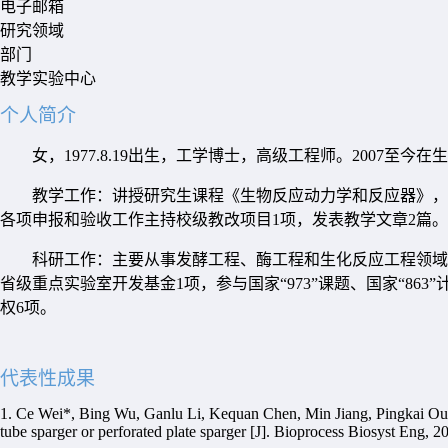
电子邮箱
研究领域
部门
教学实验中心
个人简介
女，
1977.8.19
出生，工学博士，高级工程师。
2007
至今在生
教学工作：讲授研究生课程《生物反应动力学和反应器》，
各项申报和验收工作主持校级教改项目
1
项，发表教学文章
2
篇。
科研工作：主要从事发酵工程、酶工程和生化反应工程领域
省级重点实验室开发基金
1
项，参与国家
“973”
课题、国家
“863”
权
6
项。
代表性成果
1. Ce Wei*, Bing Wu, Ganlu Li, Kequan Chen, Min Jiang, Pingkai Ouyang
tube sparger or perforated plate sparger [J]. Bioprocess Biosyst Eng, 