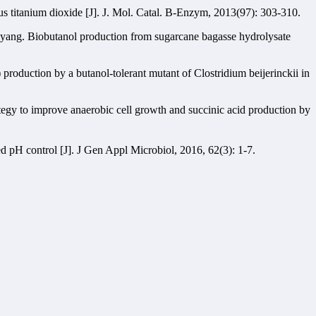
 titanium dioxide [J]. J. Mol. Catal. B-Enzym, 2013(97): 303-310.
ng. Biobutanol production from sugarcane bagasse hydrolysate
duction by a butanol-tolerant mutant of Clostridium beijerinckii in
 to improve anaerobic cell growth and succinic acid production by
pH control [J]. J Gen Appl Microbiol, 2016, 62(3): 1-7.