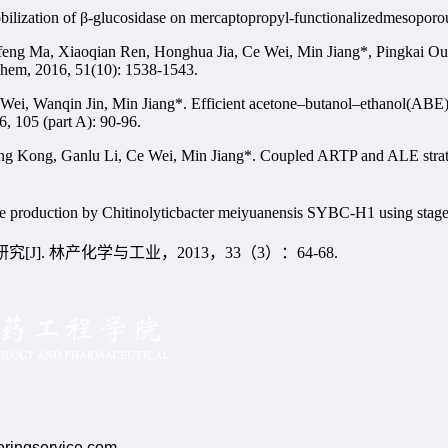
lization of β-glucosidase on mercaptopropyl-functionalizedmesoporous
g Ma, Xiaoqian Ren, Honghua Jia, Ce Wei, Min Jiang*, Pingkai Ouya
ochem, 2016, 51(10): 1538-1543.
, Wanqin Jin, Min Jiang*. Efficient acetone–butanol–ethanol(ABE) pro
, 105 (part A): 90-96.
 Kong, Ganlu Li, Ce Wei, Min Jiang*. Coupled ARTP and ALE strategy
 production by Chitinolyticbacter meiyuanensis SYBC-H1 using staged 
研究
[J].
林产化学与工业，
2013
，
33
（
3
）：
64-68.
ngservice.com