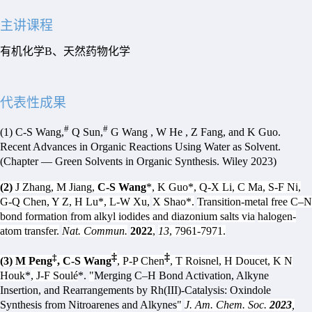
主讲课程
有机化学
B
、天然药物化学
代表性成果
#
#
(1) C-S Wang,
Q Sun,
G Wang , W He , Z Fang, and K Guo.
Recent Advances in Organic Reactions Using Water as Solvent.
(Chapter — Green Solvents in Organic Synthesis. Wiley 2023)
(2)
J Zhang, M Jiang,
C-S Wang
*, K Guo*, Q-X Li, C Ma, S-F Ni,
G-Q Chen, Y Z, H Lu*, L-W Xu,
X Shao*.
Transition-metal free C–N
bond formation
from alkyl iodides and diazonium salts via
halogen-
atom transfer.
Nat. Commun.
2022
,
13
, 7961-7971
.
‡
‡
‡
(3) M Peng
,
C-S Wang
, P-P Chen
, T Roisnel, H Doucet, K N
Houk
*
, J-F Soul
é
*.
"
Merging C
–
H Bond Activation, Alkyne
Insertion, and Rearrangements by Rh(III)-Catalysis: Oxindole
Synthesis from Nitroarenes and Alkynes
"
J. Am. Chem. Soc.
2023
,