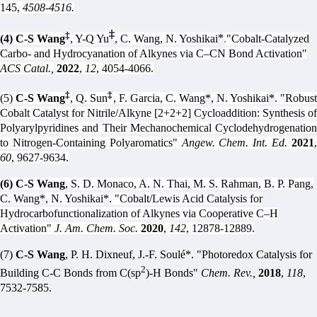
145,
4508-4516.
‡
‡
(4)
C-S Wang
, Y-Q Yu
, C. Wang, N. Yoshikai
*
.
"Cobalt-Catalyzed
Carbo- and Hydrocyanation of Alkynes via C–CN Bond Activation"
ACS Catal.
,
2022
,
12
, 4054-4066.
‡
‡
(5)
C-S Wang
, Q. Sun
, F. Garcia, C. Wang
*
, N. Yoshikai
*
. "Robus
Cobalt Catalyst for Nitrile/Alkyne [2+2+2] Cycloaddition: Synthesis of
Polyarylpyridines and Their Mechanochemical Cyclodehydrogenation
to Nitrogen‐Containing Polyaromatics"
Angew. Chem. Int. Ed.
2021
60
, 9627-9634.
(6)
C-S Wang
, S. D. Monaco, A. N. Thai, M. S. Rahman, B. P. Pang,
C. Wang
*
, N. Yoshikai
*
. "Cobalt/Lewis Acid Catalysis for
Hydrocarbofunctionalization of Alkynes via Cooperative C–H
Activation"
J. Am. Chem. Soc.
2020
,
142
, 12878-12889.
(7)
C-S Wang
, P. H. Dixneuf, J.-F. Soulé*. "Photoredox Catalysis for
2
Building C-C Bonds from C(sp
)-H Bonds"
Chem. Rev.,
2018
,
118
,
7532-7585.