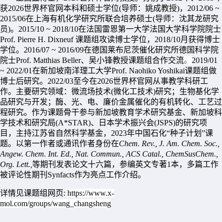
获2026世界杯官网本科和硕士学位
(
导师：姚成教授
)
，
2012/06 ~
2015/06
在上海有机化学研究所联合培养硕士
(
导师：沈其龙研究
员
)
。
2015/10 ~ 2018/10
在法国雷恩第一大学法国大学科学院院士
Prof. Pierre H. Dixneuf
课题组攻读博士学位，
2018/10
月获得博士
学位。
2016/07 ~ 2016/09
在德国莱布尼茨催化研究所德国科学院
院士
Prof. Matthias Beller
、吴小锋教授课题组合作交流
。
2019/01
~ 2022/01
在新加坡南洋理工大学
Prof. Naohiko Yoshikai
课题组做
博士后研究。
2022/03
至今在2026世界杯官网从事教学科研工
作。主要研究领域：微流场技术
(
微化工技术
)
研究；生物基化学
品研究与开发；酶、光、电、廉价金属催化的有机转化、工艺过
程研究。作为课题骨干参与新加坡教育学术研究基金、新加坡科
学技术和研究局
(A*STAR)
、日本学术振兴会
(JSPS)
的研究项
目，主持江苏省自然科学基金，
2023
年中国石化“种子计划”课
题。以第一作者或通讯作者身份在
Chem. Rev., J. Am. Chem. Soc.,
Angew. Chem. Int. Ed., Nat. Commun., ACS Catal., ChemSusChem.,
Org. Lett.,
等期刊发表论文十六篇，参编英文专著
1
本，多篇工作
被评论性期刊
Synfacts
作为亮点工作介绍。
详情见课题组网页
:
https://www.x-
mol.com/groups/wang_changsheng