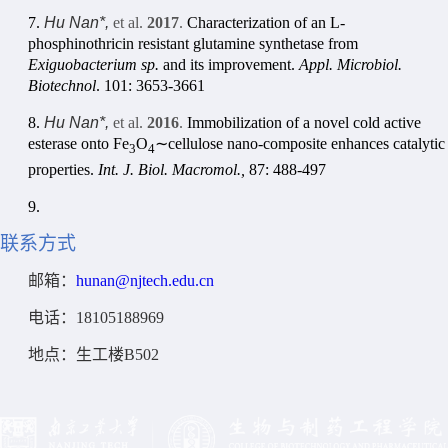
7.
Hu Nan*,
et al.
2017
.
Characterization of an L-
phosphinothricin resistant glutamine synthetase from
Exiguobacterium sp.
and its improvement.
Appl. Microbiol.
Biotechnol
. 101: 3653-3661
8.
Hu Nan*,
et al.
2016
.
Immobilization of a novel cold active
esterase onto Fe
O
∼
cellulose nano-composite enhances catalytic
3
4
properties.
Int. J. Biol. Macromol.,
87: 488-497
9.
联系方式
邮箱：
hunan@njtech.edu.cn
电话：
18105188969
地点：生工楼
B502