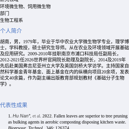
环境微生物、饲用微生物
部门
生物工程系
个人简介
胡南
，男，
1979
年，毕业于华中农业大学微生物学专业，理学博
士，学科教授，硕士研究生导师。从在农业及环境领域开展基础
及应用研究。
2009-2010
年挂职南京市浦口科技局任副局长，
2012-2021
任2026世界杯官网院长助理及副院长，
2014
及
2019
年
先后赴美国弗吉尼亚州立大学及英国剑桥大学访学。主持国家自
然科学基金青年基金、面上基金在内的纵横向项目
20
余项，发表
论文
40
余篇，作为副主编出版教育部规划教材《基础分子生物
学》。
代表性成果
1.
Hu Nan*,
et al.
2022
.
Fallen leaves a
re superior to tree pruning
as bulking agents in aerobic composting disposing kitchen waste.
Bioresour
.
Technol
., 346: 126374