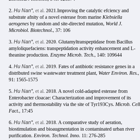
2.
Hu Nan*,
et al.
2021
.
Improving the catalytic efciency and
substrate afnity of a novel esterase from marine
Klebsiella
aerogenes
by random and site‑directed mutation,
World J
.
Microbiol
.
Biotechnol
., 37: 106
3.
Hu Nan*,
et al.
2020
.
Glutamyltranspeptidase from Bacillus
amyloliquefaciens: transpeptidation activity enhancement and L-
theanine production.
Enzyme Microb
.
Tech
., 140: 109644
4.
Hu Nan*,
et al.
2019
.
Fates of antibiotic resistance genes in a
distributed swine wastewater treatment plant,
Water Environ. Res.
,
91: 1565-1575
5.
Hu Nan*,
et al.
2018
.
A novel cold-adapted esterase from
Enterobacter cloacae: Characterization and improvement of its
activity and thermostability via the site of Tyr193Cys.
Microb. Cell
Fact.
, 17:45
6.
Hu Nan*,
et al.
2018
.
A comparative study of aeration,
biostimulation and bioaugmentation in contaminated urban river
purification.
Environ. Technol. Inno.
11: 276-285