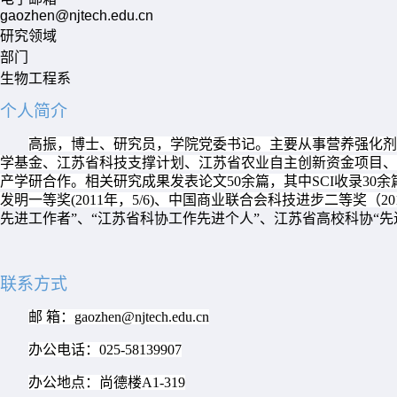
gaozhen@njtech.edu.cn
研究领域
部门
生物工程系
个人简介
高振，博士、研究员，学院党委书记。主要从事营养强化剂
学基金、江苏省科技支撑计划、江苏省农业自主创新资金项目、
产学研合作。相关研究成果发表论文
50
余篇，其中
SCI
收录
30
余
发明一等奖
(2011
年，
5/6)
、中国商业联合会科技进步二等奖（
20
先进工作者”、
“
江苏省科协工作先进个人”、江苏省高校科协“
联系方式
邮
箱：
gaozhen@njtech.edu.cn
办公电话：
025-58139907
办公地点：尚德楼
A1-319