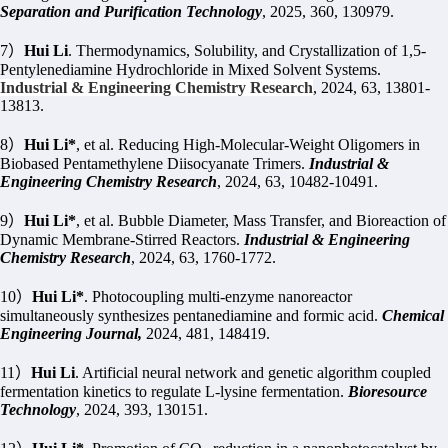
Separation and Purification Technology
, 2025, 360, 130979.
7
）
Hui Li
. Thermodynamics, Solubility, and Crystallization of 1,5-
Pentylenediamine Hydrochloride in Mixed Solvent Systems.
Industrial & Engineering Chemistry Research
,
2024, 63, 13801-
13813.
8
）
Hui Li*
, et al. Reducing High-Molecular-Weight Oligomers in
Biobased Pentamethylene Diisocyanate Trimers.
Industrial &
Engineering Chemistry Research
, 2024, 63, 10482-10491.
9
）
Hui Li*
, et al. Bubble Diameter, Mass Transfer, and Bioreaction of
Dynamic
Membrane-Stirred Reactors.
Industrial & Engineering
Chemistry Research
, 2024, 63, 1760-1772.
10
）
Hui Li*
. Photocoupling multi-enzyme nanoreactor
simultaneously synthesizes pentanediamine and formic acid.
Chemical
Engineering Journal,
2024, 481, 148419.
11
）
Hui Li
. Artificial neural network and genetic algorithm coupled
fermentation kinetics to regulate L-lysine fermentation.
Bioresource
Technology
, 2024, 393, 130151.