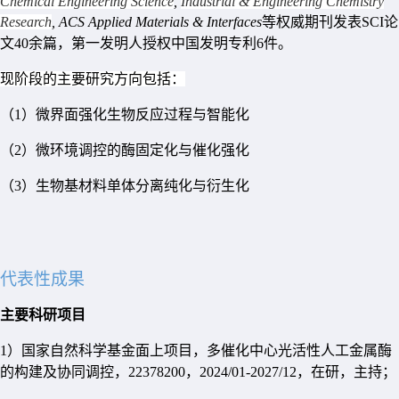
Chemical Engineering Science
,
Industrial & Engineering Chemistry
Research
, ACS Applied Materials & Interfaces
等权威期刊发表
SCI
论
文
40
余篇，第一发明人授权中国发明专利
6
件。
现阶段的主要研究方向包括：
（
1
）微界面强化生物反应过程与智能化
（
2
）微环境调控的酶固定化与催化强化
（
3
）生物基材料单体分离纯化与衍生化
代表性成果
主要科研项目
1
）国家自然科学基金面上项目，多催化中心光活性人工金属酶
的构建及协同调控，
22378200
，
2024/01-2027/12
，在研，主持；