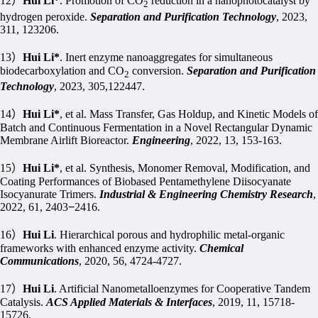
12
）
Hui Li*
. Promotion of CO
reduction in a nanophotocatalyst by
2
hydrogen peroxide.
Separation and Purification Technology
, 2023,
311, 123206.
13
）
Hui Li*
. Inert enzyme nanoaggregates for simultaneous
biodecarboxylation
and CO
conversion.
Separation and Purification
2
Technology
, 2023, 305,122447.
14
）
Hui Li*
, et al. Mass Transfer, Gas Holdup, and Kinetic Models of
Batch and Continuous Fermentation in a Novel Rectangular Dynamic
Membrane Airlift Bioreactor.
Engineering
, 2022, 13, 153-163.
15
）
Hui Li*
, et al. Synthesis, Monomer Removal, Modification, and
Coating Performances of Biobased Pentamethylene Diisocyanate
Isocyanurate Trimers.
Industrial & Engineering Chemistry Research
,
2022, 61, 2403
−
2416.
16
）
Hui Li
. Hierarchical porous and hydrophilic metal-organic
frameworks with enhanced enzyme activity.
Chemical
Communications
, 2020, 56, 4724-4727.
17
）
Hui Li
. Artificial Nanometalloenzymes for Cooperative Tandem
Catalysis.
ACS Applied Materials & Interfaces
, 2019, 11, 15718-
15726.