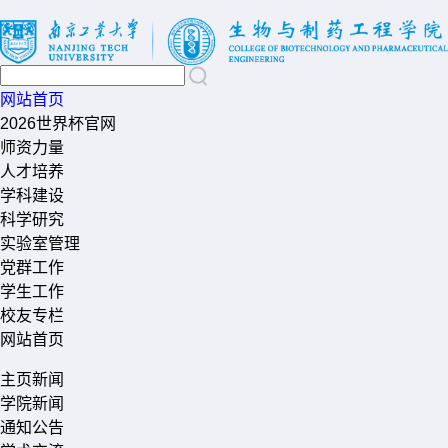
网站首页
2026世界杯官网
师资力量
人才培养
学科建设
科学研究
实验室管理
党群工作
学生工作
校友专栏
网站首页
主页新闻
学院新闻
通知公告