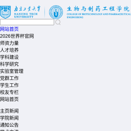
网站首页
2026世界杯官网
师资力量
人才培养
学科建设
科学研究
实验室管理
党群工作
学生工作
校友专栏
网站首页
主页新闻
学院新闻
通知公告