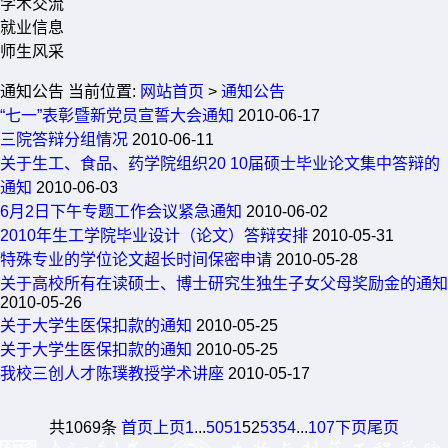
学术交流
就业信息
师生风采
通知公告
当前位置:
网站首页
>
通知公告
“七一”表彰暨新党员宣誓大会通知
2010-06-17
三院答辩分组情况
2010-06-11
关于生工、食品、药学院组织20 10届硕士毕业论文集中答辩的
通知
2010-06-03
6月2日下午专题工作会议紧急通知
2010-06-02
2010年生工学院毕业设计（论文）答辩安排
2010-05-31
特殊专业的学位论文超长时间保密申请
2010-05-28
关于高校所有在读硕士、博士研究生独生子女父母奖励金的通知
2010-05-26
关于大学生医保扣款的通知
2010-05-25
关于大学生医保扣款的通知
2010-05-25
我校三创人才陈璞教授学术讲座
2010-05-17
共1069条
首页
上页
1
...
50
51
52
53
54
...
107
下页
尾页